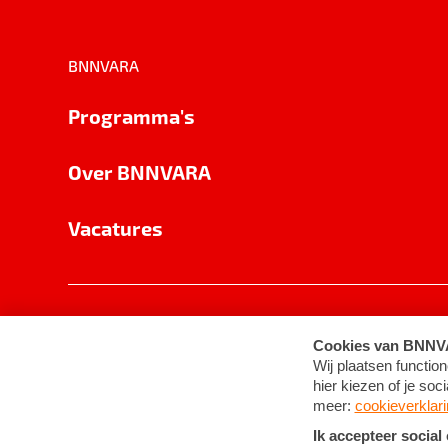
BNNVARA
Programma's
Over BNNVARA
Vacatures
Privacy
Cookie-instellingen
Algemene 