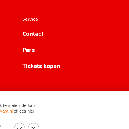
Service
Contact
Pers
Tickets kopen
RSIN 8531 62 402