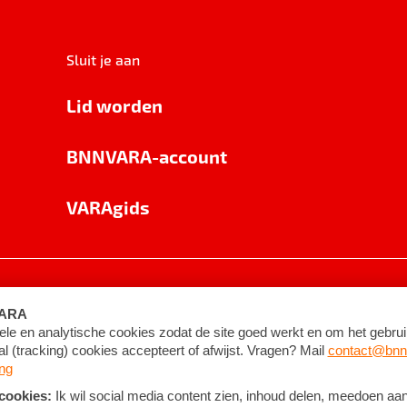
Sluit je aan
Lid worden
BNNVARA-account
VARAgids
voorwaarden
©
2026
BNNVARA