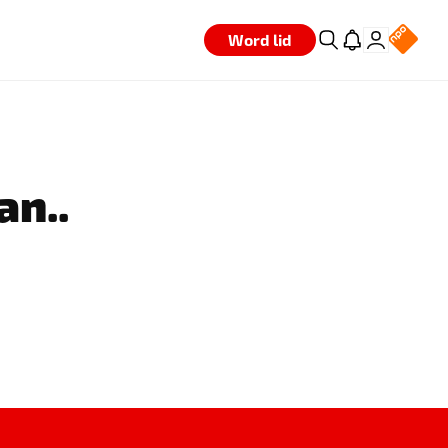
Word lid
an..