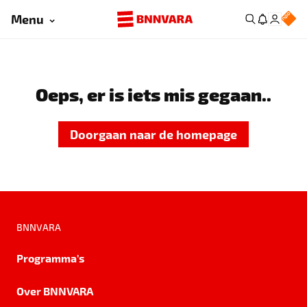
Menu
Oeps, er is iets mis gegaan..
Doorgaan naar de homepage
BNNVARA
Programma's
Over BNNVARA