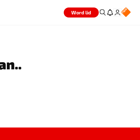
Word lid
an..