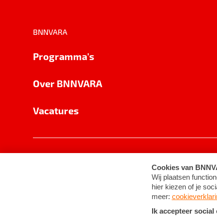
BNNVARA
Programma's
Over BNNVARA
Vacatures
Privacy
Cookie-instellingen
Algemene 