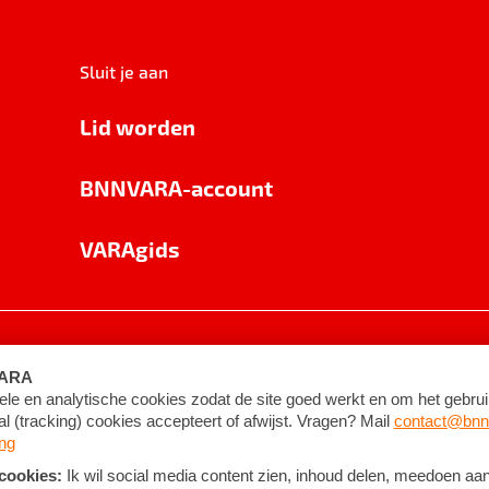
Sluit je aan
Lid worden
BNNVARA-account
VARAgids
voorwaarden
©
2026
BNNVARA