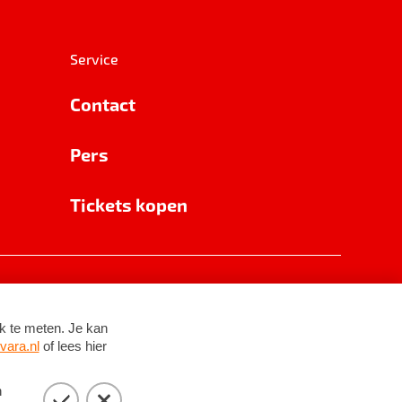
Service
Contact
Pers
Tickets kopen
RSIN 8531 62 402