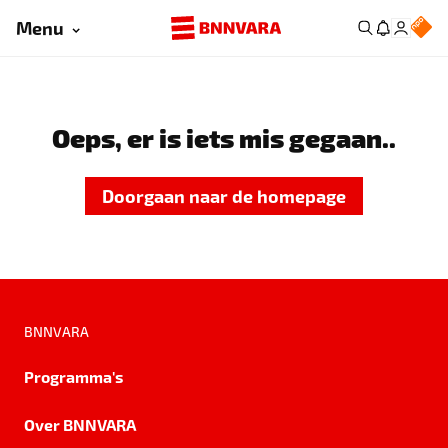
Menu
Oeps, er is iets mis gegaan..
Doorgaan naar de homepage
BNNVARA
Programma's
Over BNNVARA