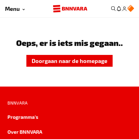
Menu
Oeps, er is iets mis gegaan..
Doorgaan naar de homepage
BNNVARA
Programma's
Over BNNVARA