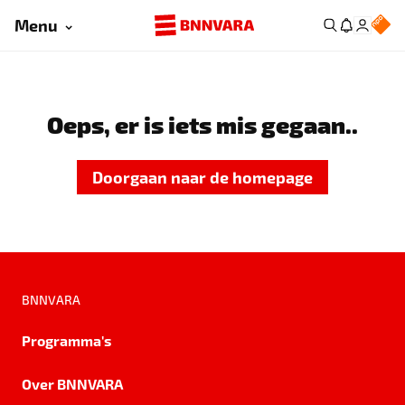
Menu
Oeps, er is iets mis gegaan..
Doorgaan naar de homepage
BNNVARA
Programma's
Over BNNVARA