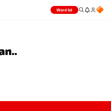
Word lid
an..