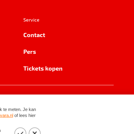
Service
Contact
Pers
Tickets kopen
RSIN 8531 62 402