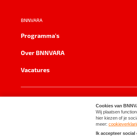
BNNVARA
Programma's
Over BNNVARA
Vacatures
Privacy
Cookie-instellingen
Algemene 