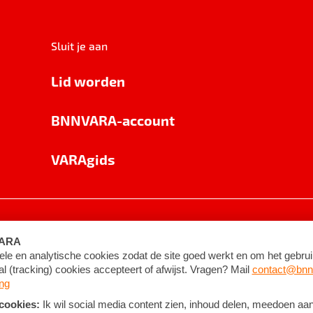
Sluit je aan
Lid worden
BNNVARA-account
VARAgids
voorwaarden
©
2026
BNNVARA