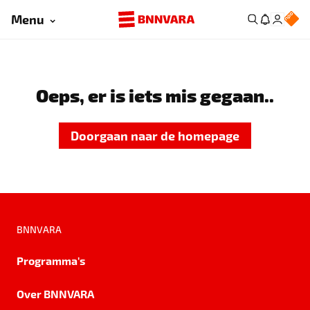
Menu
Oeps, er is iets mis gegaan..
Doorgaan naar de homepage
BNNVARA
Programma's
Over BNNVARA