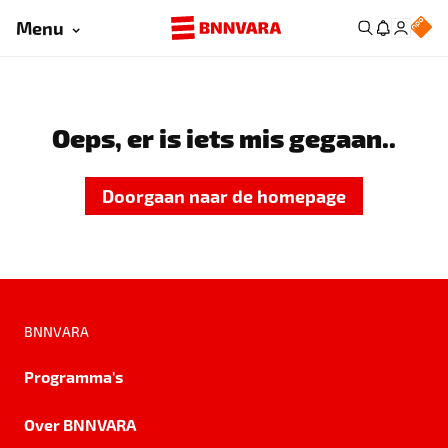
Menu
Oeps, er is iets mis gegaan..
Doorgaan naar de homepage
BNNVARA
Programma's
Over BNNVARA