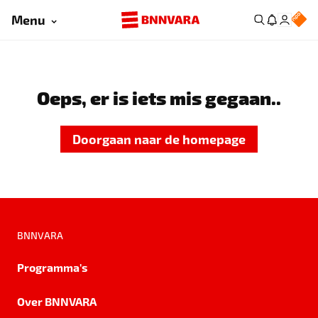
Menu
Oeps, er is iets mis gegaan..
Doorgaan naar de homepage
BNNVARA
Programma's
Over BNNVARA