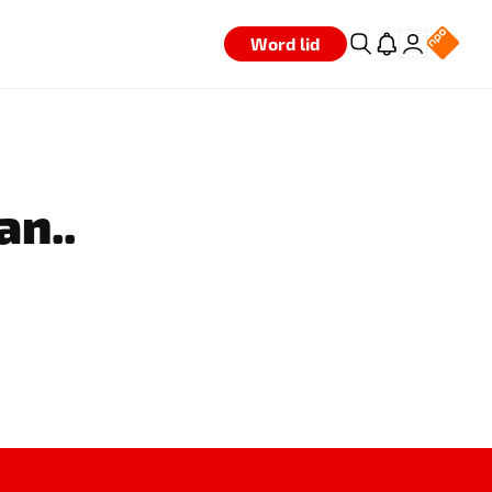
Word lid
an..