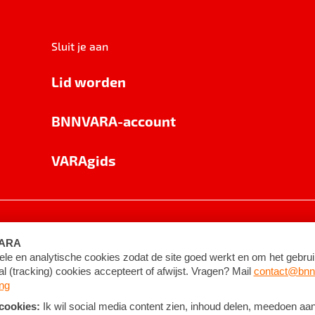
Sluit je aan
Lid worden
BNNVARA-account
VARAgids
voorwaarden
©
2026
BNNVARA