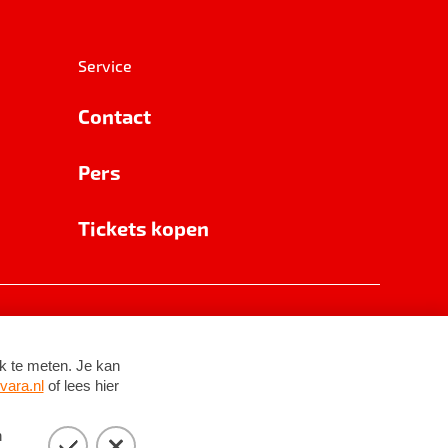
Service
Contact
Pers
Tickets kopen
RSIN 8531 62 402