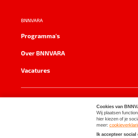
BNNVARA
Programma's
Over BNNVARA
Vacatures
Privacy
Cookie-instellingen
Algemene 