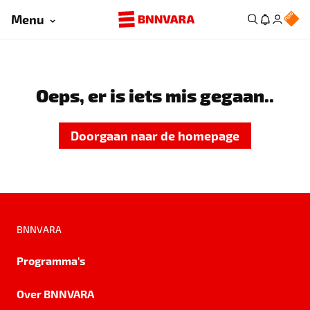
Menu
Oeps, er is iets mis gegaan..
Doorgaan naar de homepage
BNNVARA
Programma's
Over BNNVARA