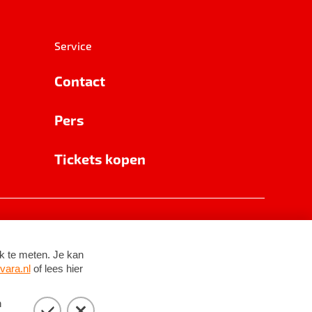
Service
Contact
Pers
Tickets kopen
RSIN 8531 62 402