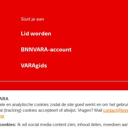
Sluit je aan
Lid worden
BNNVARA-account
VARAgids
voorwaarden
©
2026
BNNVARA