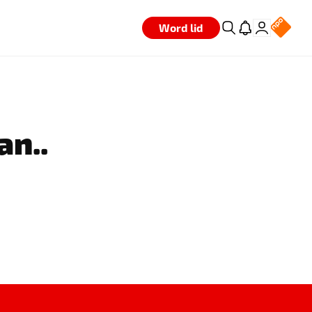
Word lid
an..