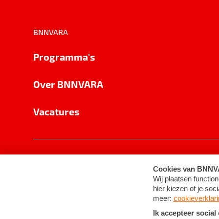
BNNVARA
Programma's
Over BNNVARA
Vacatures
Privacy
Cookie-instellingen
Algemene 