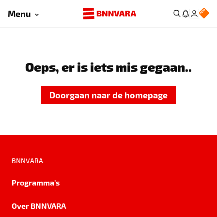
Menu
Oeps, er is iets mis gegaan..
Doorgaan naar de homepage
BNNVARA
Programma's
Over BNNVARA