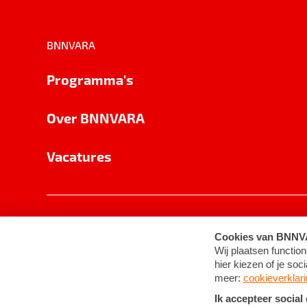
BNNVARA
Programma's
Over BNNVARA
Vacatures
Privacy
Cookie-instellingen
Algemene 