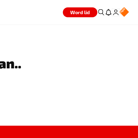
Word lid
an..