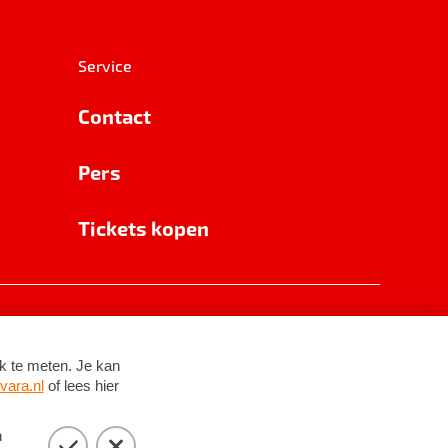
Service
Contact
Pers
Tickets kopen
RSIN 8531 62 402