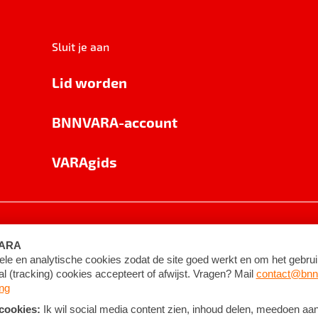
Sluit je aan
Lid worden
BNNVARA-account
VARAgids
voorwaarden
©
2026
BNNVARA