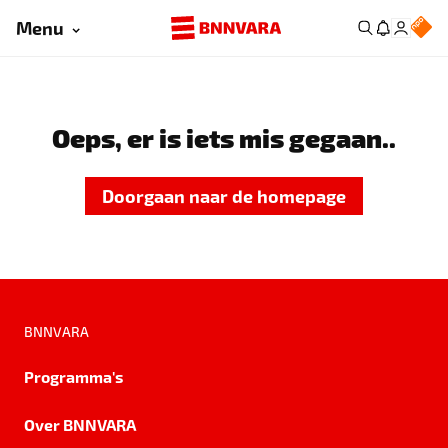
Menu
Oeps, er is iets mis gegaan..
Doorgaan naar de homepage
BNNVARA
Programma's
Over BNNVARA