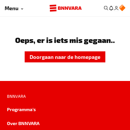
Menu
Oeps, er is iets mis gegaan..
Doorgaan naar de homepage
BNNVARA
Programma's
Over BNNVARA