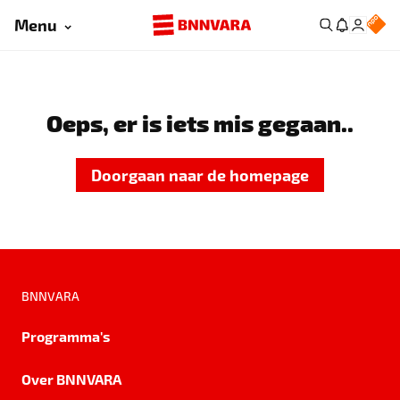
Menu
Oeps, er is iets mis gegaan..
Doorgaan naar de homepage
BNNVARA
Programma's
Over BNNVARA