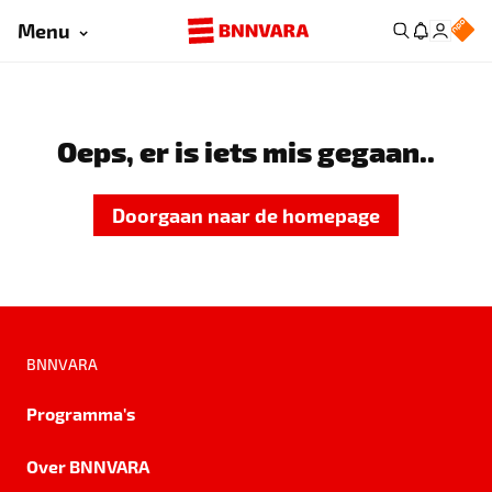
Menu
Oeps, er is iets mis gegaan..
Doorgaan naar de homepage
BNNVARA
Programma's
Over BNNVARA