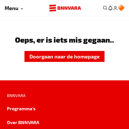
Menu
Oeps, er is iets mis gegaan..
Doorgaan naar de homepage
BNNVARA
Programma's
Over BNNVARA