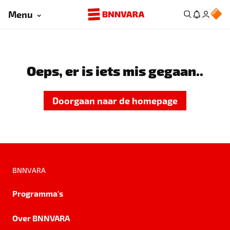
Menu
Oeps, er is iets mis gegaan..
Doorgaan naar de homepage
BNNVARA
Programma's
Over BNNVARA