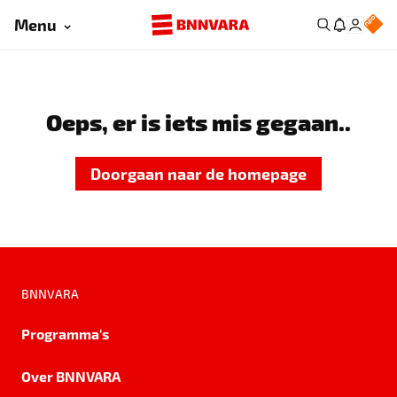
Menu
Oeps, er is iets mis gegaan..
Doorgaan naar de homepage
BNNVARA
Programma's
Over BNNVARA