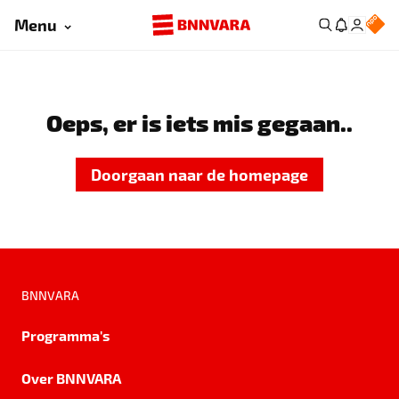
Menu
Oeps, er is iets mis gegaan..
Doorgaan naar de homepage
BNNVARA
Programma's
Over BNNVARA