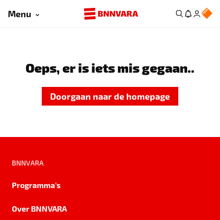
Menu
Oeps, er is iets mis gegaan..
Doorgaan naar de homepage
BNNVARA
Programma's
Over BNNVARA