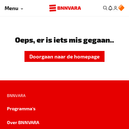
Menu
Oeps, er is iets mis gegaan..
Doorgaan naar de homepage
BNNVARA
Programma's
Over BNNVARA