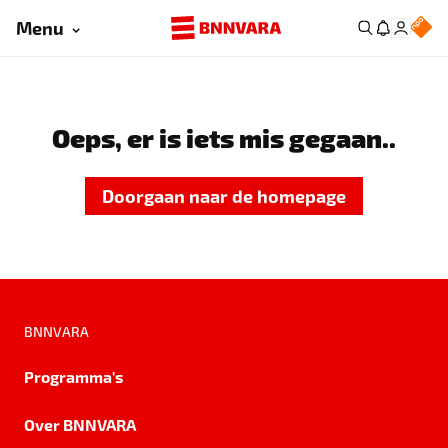
Menu
Oeps, er is iets mis gegaan..
Doorgaan naar de homepage
BNNVARA
Programma's
Over BNNVARA