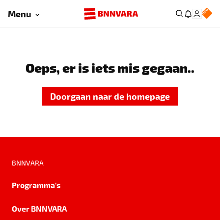
Menu
Oeps, er is iets mis gegaan..
Doorgaan naar de homepage
BNNVARA
Programma's
Over BNNVARA