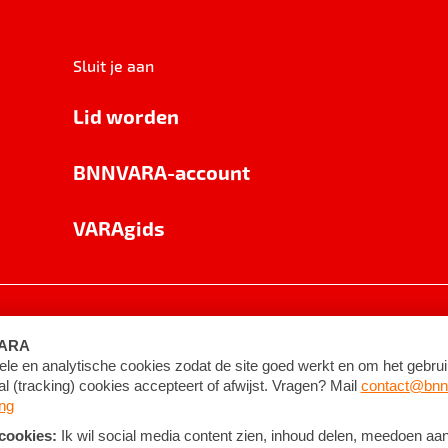
Sluit je aan
Lid worden
BNNVARA-account
VARAgids
voorwaarden
©
2026
BNNVARA