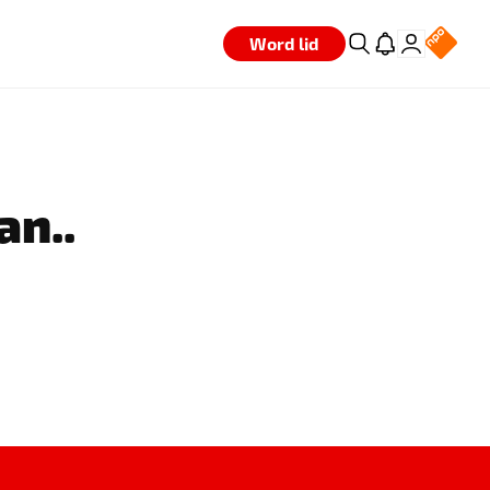
Word lid
an..