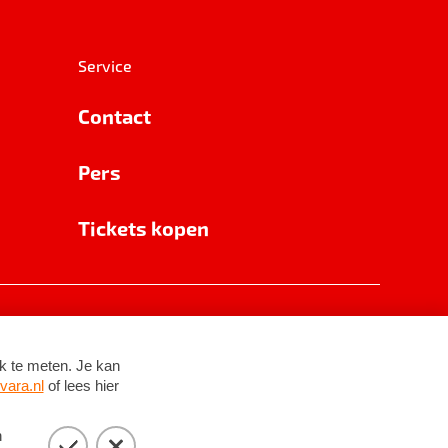
Service
Contact
Pers
Tickets kopen
RSIN 8531 62 402