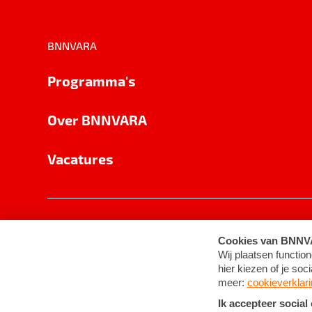
BNNVARA
Programma's
Over BNNVARA
Vacatures
Privacy
Cookie-instellingen
Algemene 