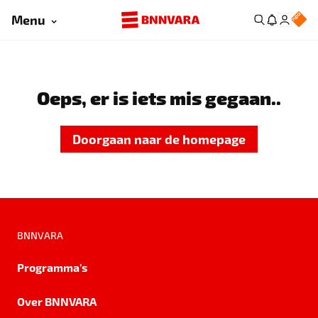
Menu
Oeps, er is iets mis gegaan..
Doorgaan naar de homepage
BNNVARA
Programma's
Over BNNVARA