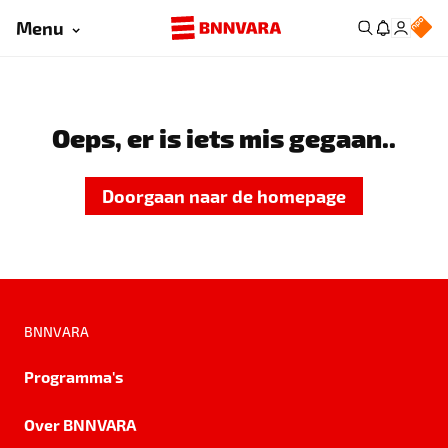
Menu
Oeps, er is iets mis gegaan..
Doorgaan naar de homepage
BNNVARA
Programma's
Over BNNVARA