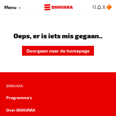
Menu
Oeps, er is iets mis gegaan..
Doorgaan naar de homepage
BNNVARA
Programma's
Over BNNVARA