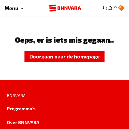
Menu
Oeps, er is iets mis gegaan..
Doorgaan naar de homepage
BNNVARA
Programma's
Over BNNVARA