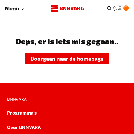
Menu
Oeps, er is iets mis gegaan..
Doorgaan naar de homepage
BNNVARA
Programma's
Over BNNVARA