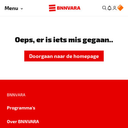
Menu
Oeps, er is iets mis gegaan..
Doorgaan naar de homepage
BNNVARA
Programma's
Over BNNVARA