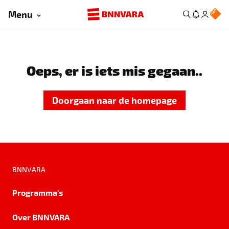
Menu
Oeps, er is iets mis gegaan..
Doorgaan naar de homepage
BNNVARA
Programma's
Over BNNVARA