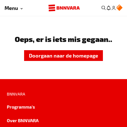
Menu
Oeps, er is iets mis gegaan..
Doorgaan naar de homepage
BNNVARA
Programma's
Over BNNVARA