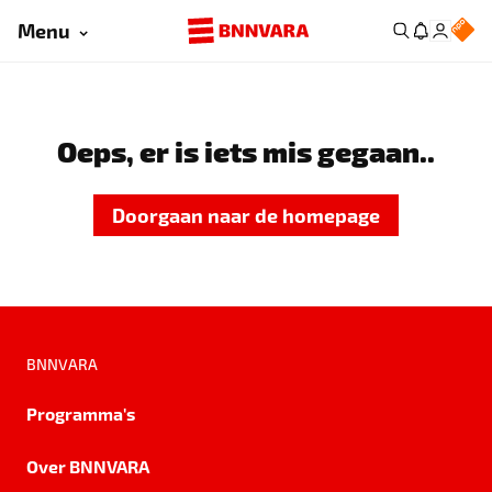
Menu
Oeps, er is iets mis gegaan..
Doorgaan naar de homepage
BNNVARA
Programma's
Over BNNVARA