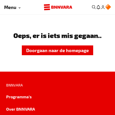
Menu
Oeps, er is iets mis gegaan..
Doorgaan naar de homepage
BNNVARA
Programma's
Over BNNVARA