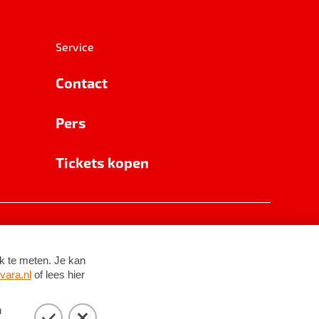
Service
Contact
Pers
Tickets kopen
RSIN 8531 62 402