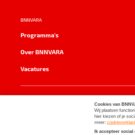
BNNVARA
Programma's
Over BNNVARA
Vacatures
Privacy
Cookie-instellingen
Algemene 