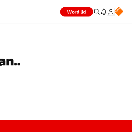
Word lid
an..