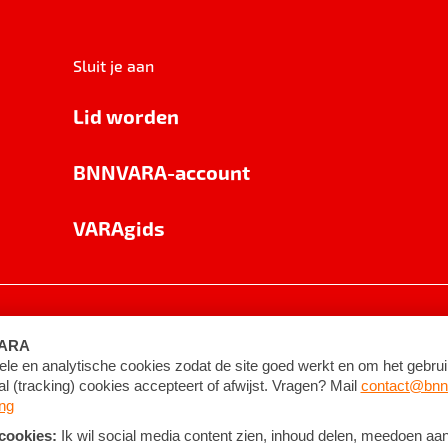
Sluit je aan
Lid worden
BNNVARA-account
VARAgids
voorwaarden
©
2026
BNNVARA