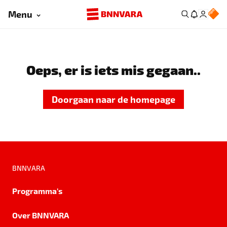
Menu
Oeps, er is iets mis gegaan..
Doorgaan naar de homepage
BNNVARA
Programma's
Over BNNVARA