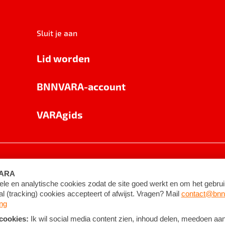
Sluit je aan
Lid worden
BNNVARA-account
VARAgids
voorwaarden
©
2026
BNNVARA