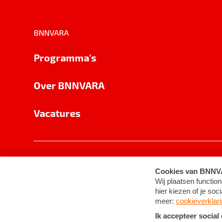
BNNVARA
Programma's
Over BNNVARA
Vacatures
Privacy
Cookie-instellingen
Algemene 