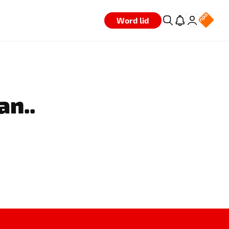
Word lid
an..