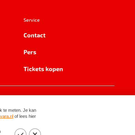
Service
Contact
Pers
Tickets kopen
RSIN 8531 62 402