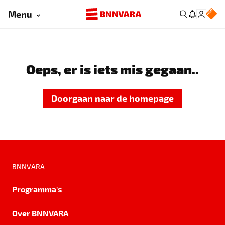
Menu
Oeps, er is iets mis gegaan..
Doorgaan naar de homepage
BNNVARA
Programma's
Over BNNVARA