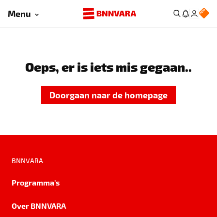
Menu
Oeps, er is iets mis gegaan..
Doorgaan naar de homepage
BNNVARA
Programma's
Over BNNVARA