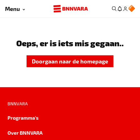
Menu
Oeps, er is iets mis gegaan..
Doorgaan naar de homepage
BNNVARA
Programma's
Over BNNVARA