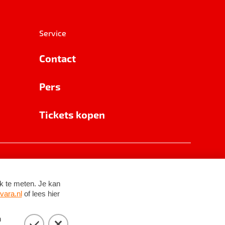
Service
Contact
Pers
Tickets kopen
RSIN 8531 62 402