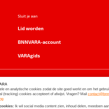
Sluit je aan
Lid worden
BNNVARA-account
VARAgids
voorwaarden
©
2026
BNNVARA