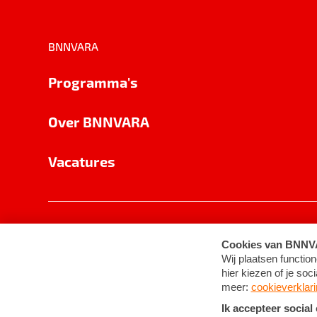
BNNVARA
Programma's
Over BNNVARA
Vacatures
Privacy
Cookie-instellingen
Algemene 