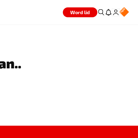
Word lid
an..