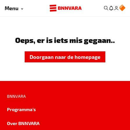
Menu
Oeps, er is iets mis gegaan..
Doorgaan naar de homepage
BNNVARA
Programma's
Over BNNVARA