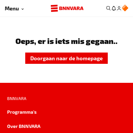
Menu
Oeps, er is iets mis gegaan..
Doorgaan naar de homepage
BNNVARA
Programma's
Over BNNVARA