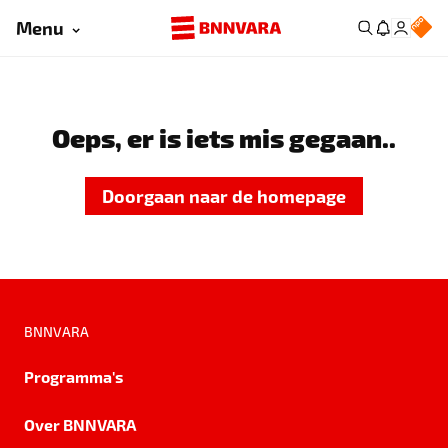
Menu
Oeps, er is iets mis gegaan..
Doorgaan naar de homepage
BNNVARA
Programma's
Over BNNVARA