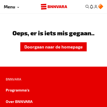
Menu
Oeps, er is iets mis gegaan..
Doorgaan naar de homepage
BNNVARA
Programma's
Over BNNVARA