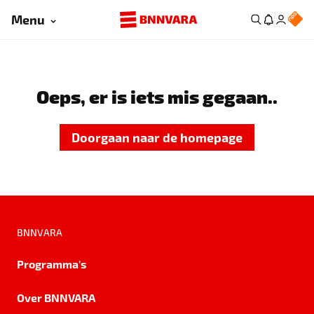
Menu
Oeps, er is iets mis gegaan..
Doorgaan naar de homepage
BNNVARA
Programma's
Over BNNVARA